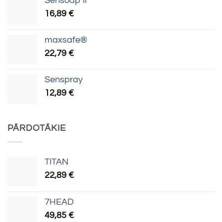
Sensoap II
16,89
€
maxsafe®
22,79
€
Senspray
12,89
€
PĀRDOTĀKIE
TITAN
22,89
€
7HEAD
49,85
€