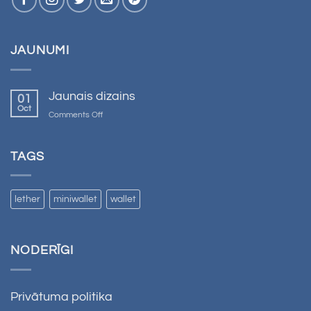
JAUNUMI
Jaunais dizains
01
Oct
on
Comments Off
Jaunais
dizains
TAGS
lether
miniwallet
wallet
NODERĪGI
Privātuma politika