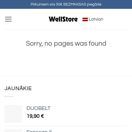
Skip
Pirkumiem virs 50€ BEZMAKSAS piegāde
to
Latvian
content
Sorry, no pages was found
JAUNĀKIE
DUOBELT
19,90
€