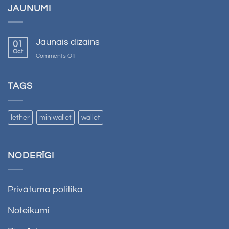
JAUNUMI
Jaunais dizains
01
Oct
on
Comments Off
Jaunais
dizains
TAGS
lether
miniwallet
wallet
NODERĪGI
Privātuma politika
Noteikumi