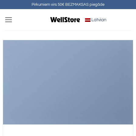
Skip
Pirkumiem virs 50€ BEZMAKSAS piegāde
to
Latvian
content