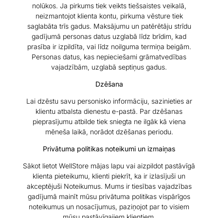
nolūkos. Ja pirkums tiek veikts tiešsaistes veikalā,
neizmantojot klienta kontu, pirkuma vēsture tiek
saglabāta trīs gadus. Maksājumu un patērētāju strīdu
gadījumā personas datus uzglabā līdz brīdim, kad
prasība ir izpildīta, vai līdz noilguma termiņa beigām.
Personas datus, kas nepieciešami grāmatvedības
vajadzībām, uzglabā septiņus gadus.
Dzēšana
Lai dzēstu savu personisko informāciju, sazinieties ar
klientu atbalsta dienestu e-pastā. Par dzēšanas
pieprasījumu atbilde tiek sniegta ne ilgāk kā viena
mēneša laikā, norādot dzēšanas periodu.
Privātuma politikas noteikumi un izmaiņas
Sākot lietot WellStore mājas lapu vai aizpildot pastāvīgā
klienta pieteikumu, klienti piekrīt, ka ir izlasījuši un
akceptējuši Noteikumus. Mums ir tiesības vajadzības
gadījumā mainīt mūsu privātuma politikas vispārīgos
noteikumus un nosacījumus, paziņojot par to visiem
mūsu pastāvīgajiem klientiem.