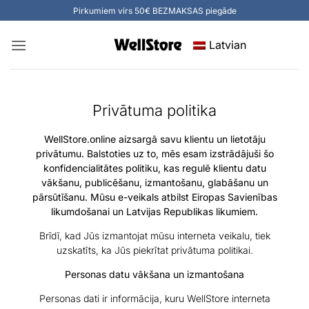
Pirkumiem virs 50€ BEZMAKSAS piegāde
Latvian
Privātuma politika
WellStore.online aizsargā savu klientu un lietotāju
privātumu. Balstoties uz to, mēs esam izstrādājuši šo
konfidencialitātes politiku, kas regulē klientu datu
vākšanu, publicēšanu, izmantošanu, glabāšanu un
pārsūtīšanu. Mūsu e-veikals atbilst Eiropas Savienības
likumdošanai un Latvijas Republikas likumiem.
Brīdī, kad Jūs izmantojat mūsu interneta veikalu, tiek
uzskatīts, ka Jūs piekrītat privātuma politikai.
Personas datu vākšana un izmantošana
Personas dati ir informācija, kuru WellStore interneta