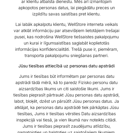
ar klientu atbalsta dienestu. Mēs arī izmantojam
apkopotos personas datus, lai piegādātu preces un
izpildītu savas saistības pret klientu.
Lai labāk apkalpotu klientu, WellStore interneta veikals
var atklāt informāciju par atsevišķiem lietotājiem trešajai
pusei, kas nodrošina WellStore tiešsaistes pakalpojumu
un kurai ir līgumsaistības saglabāt koplietotās
informācijas konfidencialitāti. Trešā puse ir, piemēram,
transporta pakalpojumu sniegšanas partneri.
Jūsu tiesības attiecībā uz personas datu apstrādi
Jums ir tiesības būt informētam par personas datu
apstrādi tādā mērā, kā to paredz Fizisko personu datu
aizsardzības likums un citi saistošie likumi. Jums ir
tiesības pieprasīt pārtraukt Jūsu personas datu apstrādi,
labot, bloķēt, dzēst un pārsūtīt Jūsu personas datus. Ja
atklājat, ka personas datu apstrādē tiek pārkāptas Jūsu
tiesības, Jums ir tiesības vērsties Datu aizsardzības
inspekcijā vai tiesā, ja vien likumā nav noteikts citādi.
Jums ir tiesības pieprasīt zaudējumu atlīdzību,
pamatojoties un balstoties uz saistošajiem likumiem.