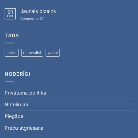
Jaunais dizains
01
Oct
Comments Off
TAGS
lether
miniwallet
wallet
NODERĪGI
Privātuma politika
Noteikumi
Piegāde
Preču atgriešana