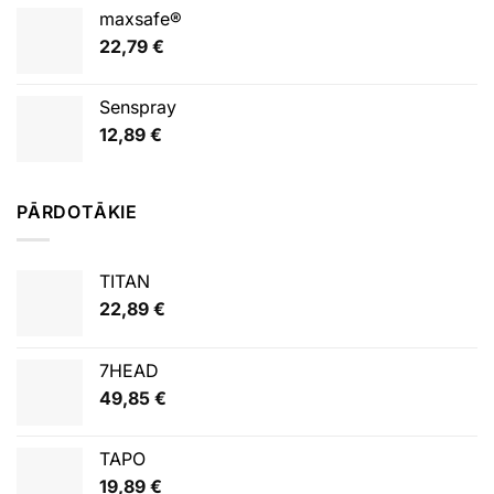
maxsafe®
22,79
€
Senspray
12,89
€
PĀRDOTĀKIE
TITAN
22,89
€
7HEAD
49,85
€
TAPO
19,89
€