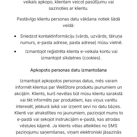
veikals apkopo, klientam veicot pasūtījumu vai
sazinoties ar klientu.
Pastāvīgo klientu personas datu vākšana notiek šādā
veidā:
Sniedzot kontaktinformāciju (vārds, uzvārds, tālruņa
numurs, e-pasta adrese, pasta adrese) mūsu vietnē.
Izmantojot reģistrēta klienta e-veikala kontu vai
izmantojot sīkdatnes (cookies).
Apkopoto personas datu izmantošana
Izmantojot apkopotos personas datus, mēs varam
informēt klientus par WellStore produktu jaunumiem un
akcijām. Klients, kurš nevēlas būt mūsu klientu sarakstā
vai tikt informēts par produktiem, kas viņus varētu
interesēt, jebkurā laikā var izņemt sevi no datu bāzes.
Klienti var atrakstīties no jaunumiem, paziņojot mums to
e-pastā vai sekojot instrukcijām e-pastā, kas atrodas
vēstules kājenē. Ja klients vēlas atteikties no SMS
paziņojumu saņemšanas, viņam elektroniski jāsazinās