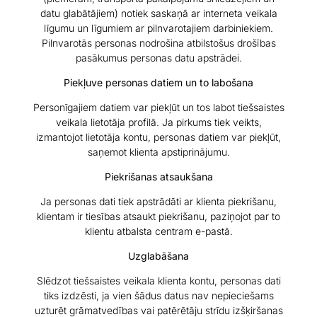
datu glabātājiem) notiek saskaņā ar interneta veikala
līgumu un līgumiem ar pilnvarotajiem darbiniekiem.
Pilnvarotās personas nodrošina atbilstošus drošības
pasākumus personas datu apstrādei.
Piekļuve personas datiem un to labošana
Personīgajiem datiem var piekļūt un tos labot tiešsaistes
veikala lietotāja profilā. Ja pirkums tiek veikts,
izmantojot lietotāja kontu, personas datiem var piekļūt,
saņemot klienta apstiprinājumu.
Piekrišanas atsaukšana
Ja personas dati tiek apstrādāti ar klienta piekrišanu,
klientam ir tiesības atsaukt piekrišanu, paziņojot par to
klientu atbalsta centram e-pastā.
Uzglabāšana
Slēdzot tiešsaistes veikala klienta kontu, personas dati
tiks izdzēsti, ja vien šādus datus nav nepieciešams
uzturēt grāmatvedības vai patērētāju strīdu izšķiršanas