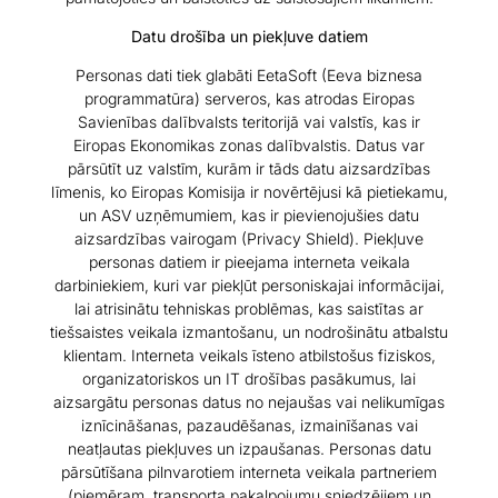
Datu drošība un piekļuve datiem
Personas dati tiek glabāti EetaSoft (Eeva biznesa
programmatūra) serveros, kas atrodas Eiropas
Savienības dalībvalsts teritorijā vai valstīs, kas ir
Eiropas Ekonomikas zonas dalībvalstis. Datus var
pārsūtīt uz valstīm, kurām ir tāds datu aizsardzības
līmenis, ko Eiropas Komisija ir novērtējusi kā pietiekamu,
un ASV uzņēmumiem, kas ir pievienojušies datu
aizsardzības vairogam (Privacy Shield). Piekļuve
personas datiem ir pieejama interneta veikala
darbiniekiem, kuri var piekļūt personiskajai informācijai,
lai atrisinātu tehniskas problēmas, kas saistītas ar
tiešsaistes veikala izmantošanu, un nodrošinātu atbalstu
klientam. Interneta veikals īsteno atbilstošus fiziskos,
organizatoriskos un IT drošības pasākumus, lai
aizsargātu personas datus no nejaušas vai nelikumīgas
iznīcināšanas, pazaudēšanas, izmainīšanas vai
neatļautas piekļuves un izpaušanas. Personas datu
pārsūtīšana pilnvarotiem interneta veikala partneriem
(piemēram, transporta pakalpojumu sniedzējiem un