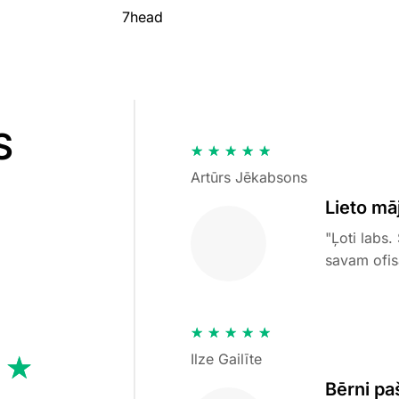
S
★
★
★
★
★
Artūrs Jēkabsons
Lieto mā
"Ļoti labs
savam ofi
★
★
★
★
★
★
★
Ilze Gailīte
Bērni pa