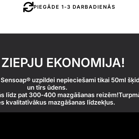
PIEGĀDE 1-3 DARBADIENĀS
ZIEPJU EKONOMIJA!
, Sensoap® uzpildei nepieciešami tikai 50ml šķid
un tīrs ūdens.
ās līdz pat 300-400 mazgāšanas reizēm!Turpm
es kvalitatīvākus mazgāšanas līdzekļus.