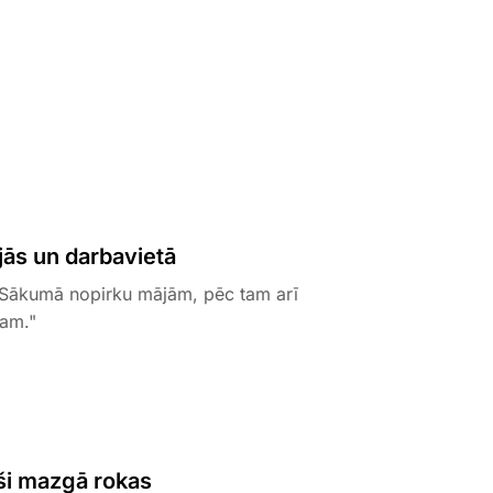
jās un darbavietā
. Sākumā nopirku mājām, pēc tam arī
sam."
ši mazgā rokas