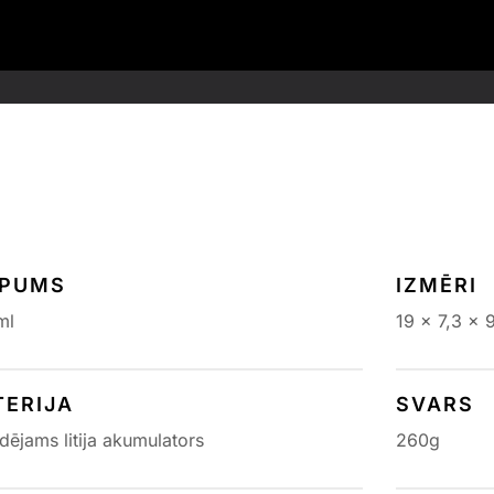
LPUMS
IZMĒRI
ml
19 x 7,3 x 
TERIJA
SVARS
dējams litija akumulators
260g