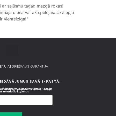
i ar sajūsmu tagad mazgā rokas!
irmajā dienā vairāk spēlējās. 🙂 Ziepju
r vienreizīga!"
ENU ATGRIEŠANAS GARANTIJA​
PIEDĀVĀJUMUS SAVĀ E-PASTĀ:
rciālu informāciju no WellStore - akciju
s un atlaižu kuponus