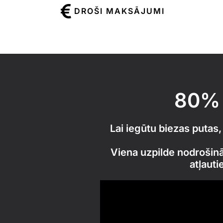
DROŠI MAKSĀJUMI
80% 
Lai iegūtu biezas putas
Viena uzpilde nodrošin
atļauti