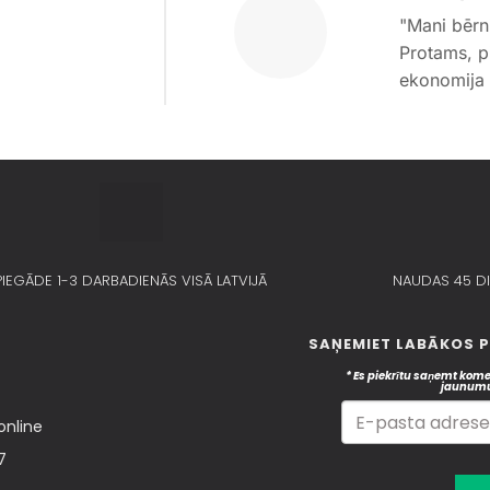
"Mani bērn
Protams, p
ekonomija i
PIEGĀDE 1-3 DARBADIENĀS VISĀ LATVIJĀ​
NAUDAS 45 DI
SAŅEMIET LABĀKOS 
* Es piekrītu saņemt kome
jaunumu
online
7