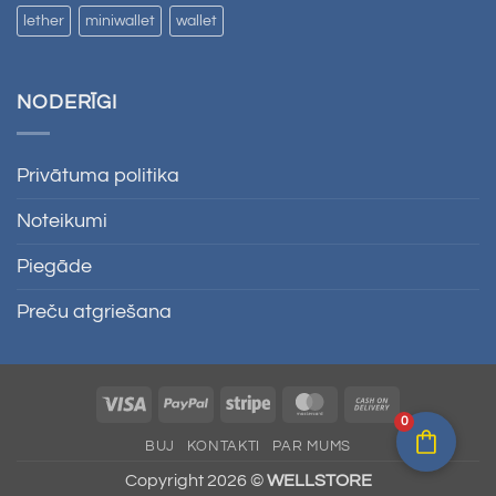
lether
miniwallet
wallet
NODERĪGI
Privātuma politika
Noteikumi
Piegāde
Preču atgriešana
Visa
PayPal
Stripe
MasterCard
Cash
0
On
BUJ
KONTAKTI
PAR MUMS
Delivery
Copyright 2026 ©
WELLSTORE