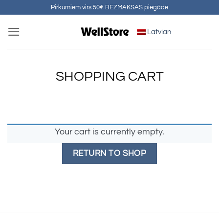
Skip
Pirkumiem virs 50€ BEZMAKSAS piegāde
to
Latvian
content
SHOPPING CART
Your cart is currently empty.
RETURN TO SHOP