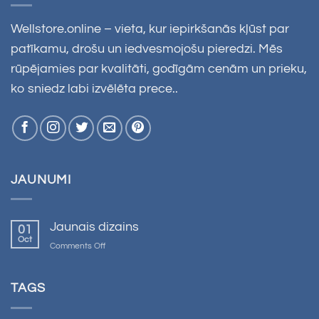
Wellstore.online – vieta, kur iepirkšanās kļūst par
patīkamu, drošu un iedvesmojošu pieredzi. Mēs
rūpējamies par kvalitāti, godīgām cenām un prieku,
ko sniedz labi izvēlēta prece..
JAUNUMI
Jaunais dizains
01
Oct
on
Comments Off
Jaunais
dizains
TAGS