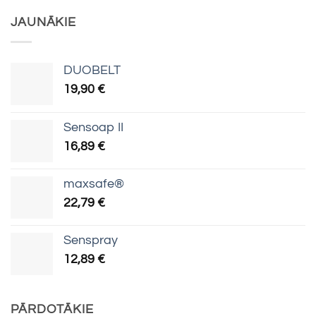
JAUNĀKIE
DUOBELT
19,90
€
Sensoap II
16,89
€
maxsafe®
22,79
€
Senspray
12,89
€
PĀRDOTĀKIE